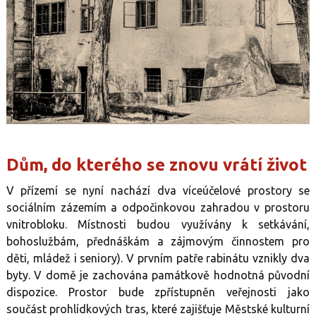
Dům, do kterého se znovu vrátí život
V přízemí se nyní nachází dva víceúčelové prostory se
sociálním zázemím a odpočinkovou zahradou v prostoru
vnitrobloku. Místnosti budou využívány k setkávání,
bohoslužbám, přednáškám a zájmovým činnostem pro
děti, mládež i seniory). V prvním patře rabinátu vznikly dva
byty. V domě je zachována památkově hodnotná původní
dispozice. Prostor bude zpřístupněn veřejnosti jako
součást prohlídkových tras, které zajišťuje Městské kulturní