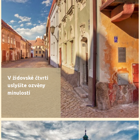
V židovské čtvrti
uslyšíte ozvěny
minulosti