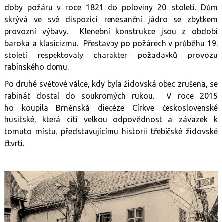
doby požáru v roce 1821 do poloviny 20. století. Dům
skrývá ve své dispozici renesanční jádro se zbytkem
provozní výbavy. Klenební konstrukce jsou z období
baroka a klasicizmu. Přestavby po požárech v průběhu 19.
století respektovaly charakter požadavků provozu
rabínského domu.
Po druhé světové válce, kdy byla židovská obec zrušena, se
rabinát dostal do soukromých rukou. V roce 2015
ho koupila Brněnská diecéze Církve československé
husitské, která cítí velkou odpovědnost a závazek k
tomuto místu, představujícímu historii třebíčské židovské
čtvrti.