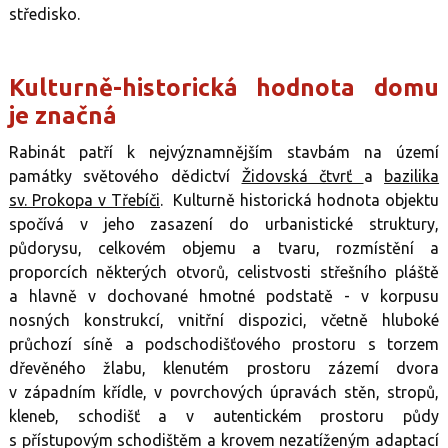
středisko.
Kulturně-historická hodnota domu
je značná
Rabinát patří k nejvýznamnějším stavbám na území
památky světového dědictví
Židovská čtvrť
a
bazilika
sv. Prokopa v Třebíči
. Kulturně historická hodnota objektu
spočívá v jeho zasazení do urbanistické struktury,
půdorysu, celkovém objemu a tvaru, rozmístění a
proporcích některých otvorů, celistvosti střešního pláště
a hlavně v dochované hmotné podstatě - v korpusu
nosných konstrukcí, vnitřní dispozici, včetně hluboké
průchozí síně a podschodišťového prostoru s torzem
dřevěného žlabu, klenutém prostoru zázemí dvora
v západním křídle, v povrchových úpravách stěn, stropů,
kleneb, schodišť a v autentickém prostoru půdy
s přístupovým schodištěm a krovem nezatíženým adaptací