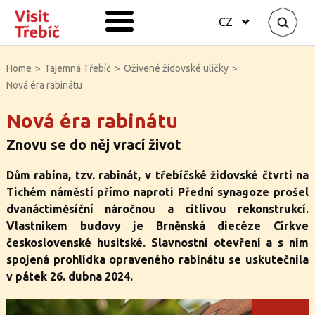
CZ
Home
>
Tajemná Třebíč
>
Oživené židovské uličky
>
Nová éra rabinátu
Nová éra rabinátu
Znovu se do něj vrací život
Dům rabína, tzv. rabinát, v třebíčské židovské čtvrti na
Tichém náměstí přímo naproti Přední synagoze prošel
dvanáctiměsíční náročnou a citlivou rekonstrukcí.
Vlastníkem budovy je Brněnská diecéze Církve
československé husitské. Slavnostní otevření a s ním
spojená prohlídka opraveného rabinátu se uskutečnila
v pátek 26. dubna 2024.