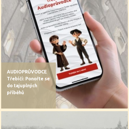
AUDIOPRŮVODCE
Třebíčí: Ponořte se
do tajuplných
příběhů