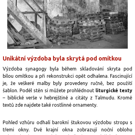
Unikátní výzdoba byla skrytá pod omítkou
Výzdoba synagogy byla během skladování skryta pod
bílou omítkou a při rekonstrukci opět odhalena. Fascinující
je, že veškeré malby byly provedeny ručně, bez použití
šablon. Podél stěn si můžete prohlédnout
liturgické texty
– biblické verše v hebrejštině a citáty z Talmudu. Kromě
textů zde najdete také rostlinné ornamenty.
Pohled vzhůru odhalí barokní štukovou výzdobu stropu s
třemi okny. Dvě krajní okna zobrazují noční oblohu