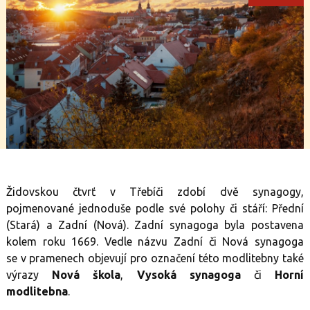
Židovskou čtvrť v Třebíči zdobí dvě synagogy,
pojmenované jednoduše podle své polohy či stáří: Přední
(Stará) a Zadní (Nová). Zadní synagoga byla postavena
kolem roku 1669. Vedle názvu Zadní či Nová synagoga
se v pramenech objevují pro označení této modlitebny také
výrazy
Nová škola
,
Vysoká synagoga
či
Horní
modlitebna
.