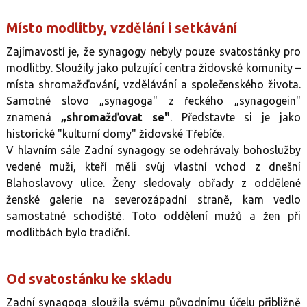
Místo modlitby, vzdělání i setkávání
Zajímavostí je, že synagogy nebyly pouze svatostánky pro
modlitby. Sloužily jako pulzující centra židovské komunity –
místa shromažďování, vzdělávání a společenského života.
Samotné slovo „synagoga" z řeckého „synagogein"
znamená
„shromažďovat se"
. Představte si je jako
historické "kulturní domy" židovské Třebíče.
V hlavním sále Zadní synagogy se odehrávaly bohoslužby
vedené muži, kteří měli svůj vlastní vchod z dnešní
Blahoslavovy ulice. Ženy sledovaly obřady z oddělené
ženské galerie na severozápadní straně, kam vedlo
samostatné schodiště. Toto oddělení mužů a žen při
modlitbách bylo tradiční.
Od svatostánku ke skladu
Zadní synagoga sloužila svému původnímu účelu přibližně