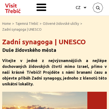
CZ
Home
>
Tajemná Třebíč
>
Oživené židovské uličky
>
Zadní synagoga | UNESCO
Zadní synagoga | UNESCO
Duše židovského města
Vítejte v jedné z nejvýznamnějších a nejlépe
dochovaných židovských čtvrtí mimo Izrael, přímo v
naší krásné Třebíči! Projděte s námi branami času a
objevte příběh Zadní synagogy, jednoho z klenotů této
unikátní lokality.