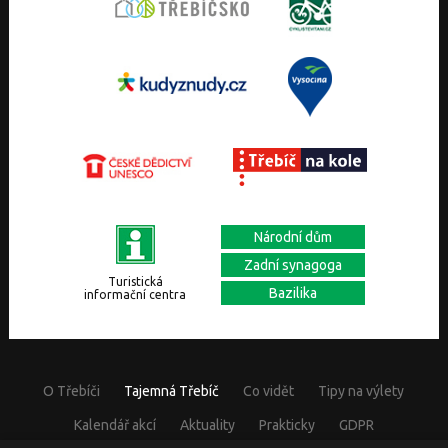
Národní dům
Zadní synagoga
Turistická
Bazilika
informační centra
O Třebíči
Tajemná Třebíč
Co vidět
Tipy na výlety
Kalendář akcí
Aktuality
Prakticky
GDPR