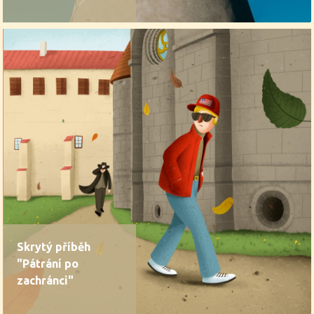
Skrytý příběh
"Pátrání po
zachránci"