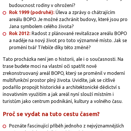
budoucnost rodiny v ohrožení?
Rok 1999 (podruhé):
Úleva a zprávy o chátrajícím
areálu BOPO. Je možné zachránit budovy, které jsou pro
Jana symbolem celého života?
Rok 2012:
Radost z plánované revitalizace areálu BOPO
a naděje na nový život pro toto významné místo. Jak se
promění tvář Třebíče díky této změně?
Tato procházka není jen o historii, ale i o současnosti. Na
trase budete moci na vlastní oči spatřit nově
zrekonstruovaný areál BOPO, který se proměnil v moderní
multifunkční prostor plný života. Uvidíte, jak se citlivě
podařilo propojit historické a architektonické dědictví s
inovativním využitím a jak areál nyní slouží místním i
turistům jako centrum podnikání, kultury a volného času.
Proč se vydat na tuto cestu časem?
Poznáte fascinující příběh jednoho z nejvýznamnějších