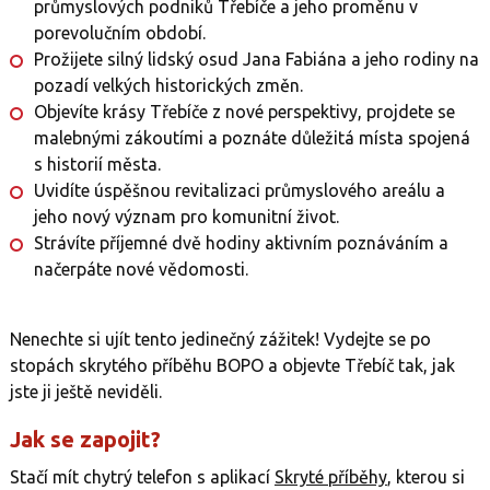
průmyslových podniků Třebíče a jeho proměnu v
porevolučním období.
Prožijete silný lidský osud Jana Fabiána a jeho rodiny na
pozadí velkých historických změn.
Objevíte krásy Třebíče z nové perspektivy, projdete se
malebnými zákoutími a poznáte důležitá místa spojená
s historií města.
Uvidíte úspěšnou revitalizaci průmyslového areálu a
jeho nový význam pro komunitní život.
Strávíte příjemné dvě hodiny aktivním poznáváním a
načerpáte nové vědomosti.
Nenechte si ujít tento jedinečný zážitek! Vydejte se po
stopách skrytého příběhu BOPO a objevte Třebíč tak, jak
jste ji ještě neviděli.
Jak se zapojit?
Stačí mít chytrý telefon s aplikací
Skryté příběhy
, kterou si