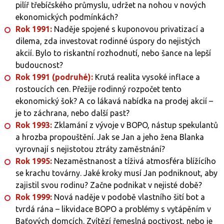
pilíř třebíčského průmyslu, udržet na nohou v nových
ekonomických podmínkách?
Rok 1991:
Naděje spojené s kuponovou privatizací a
dilema, zda investovat rodinné úspory do nejistých
akcií. Bylo to riskantní rozhodnutí, nebo šance na lepší
budoucnost?
Rok 1991 (podruhé):
Krutá realita vysoké inflace a
rostoucích cen. Přežije rodinný rozpočet tento
ekonomický šok? A co lákavá nabídka na prodej akcií –
je to záchrana, nebo další past?
Rok 1993:
Zklamání z vývoje v BOPO, nástup spekulantů
a hrozba propouštění. Jak se Jan a jeho žena Blanka
vyrovnají s nejistotou ztráty zaměstnání?
Rok 1995:
Nezaměstnanost a tíživá atmosféra blížícího
se krachu továrny. Jaké kroky musí Jan podniknout, aby
zajistil svou rodinu? Začne podnikat v nejisté době?
Rok 1999:
Nová naděje v podobě vlastního šití bot a
tvrdá rána – likvidace BOPO a problémy s vytápěním v
Baťových domcích. Zvítězí řemeslná poctivost, nebo je