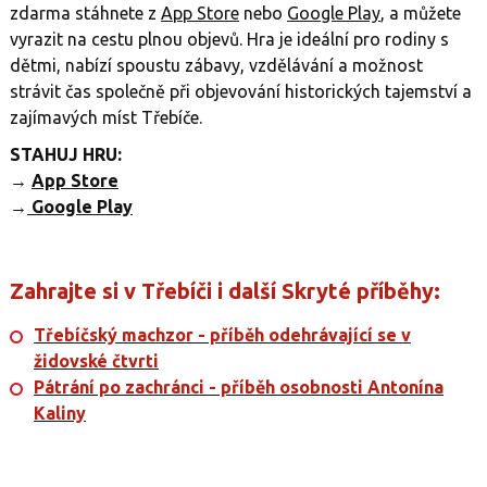
zdarma stáhnete z
App Store
nebo
Google Play
, a můžete
vyrazit na cestu plnou objevů. Hra je ideální pro rodiny s
dětmi, nabízí spoustu zábavy, vzdělávání a možnost
strávit čas společně při objevování historických tajemství a
zajímavých míst Třebíče.
STAHUJ HRU:
→
App Store
→
Google Play
Zahrajte si v Třebíči i další Skryté příběhy:
Třebíčský machzor - příběh odehrávající se v
židovské čtvrti
Pátrání po zachránci - příběh osobnosti Antonína
Kaliny