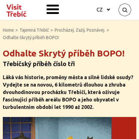
CZ
Home
>
Tajemná Třebíč
>
Procházej. Zažij. Poznávej.
>
Odhalte Skrytý příběh BOPO!
Odhalte Skrytý příběh BOPO!
Třebíčský příběh číslo tři
Láká vás historie, proměny města a silné lidské osudy?
Vydejte se na novou, 6 kilometrů dlouhou a zhruba
dvouhodinovou procházku Třebíčí, která oživuje
fascinující příběh areálu BOPO a jeho obyvatel v
turbulentním období let 1990 až 2002.