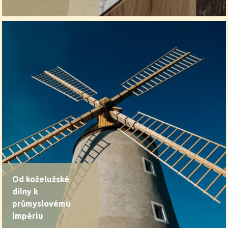
Od koželužské
dílny k
průmyslovému
impériu