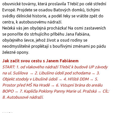
obuvnické továrny, která proslavila Třebíč po celé střední
Evropě. Projdete se osadou Baťových domků, tichými
svědky dělnické historie, a podél řeky se vrátíte zpět do
centra, k autobusovému nádraží.
Nečeká vás jen obyčejná procházka! Na osmi zastaveních
se ponoříte do strhujícího příběhu Jana Fabiána,
obyčejného ševce, jehož život a osud rodiny se
neodmyslitelně proplétají s bouřlivými změnami po pádu
železné opony.
Jak začít svou cestu s Janem Fabiánem
START: 1. od vlakového nádraží Třebíč k budově UP závody
na ul. Sušilova → 2. Libušino údolí pod schodama → 3.
Objekt stodoly v Libušině údolí → 4. Hřiště DDM → 5.
Prostor před MŠ Na Hradě → 6. Vstupní brána do areálu
BOPO → 7. Kapličla Poklony Panny Marie ul. Pražská → CÍL:
8. Autobusové nádraží.