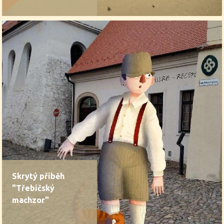
Skrytý příběh
"Třebíčský
machzor"