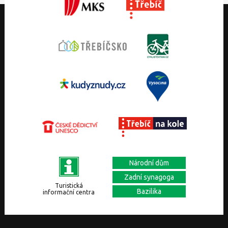
Národní dům
Zadní synagoga
Turistická
Bazilika
informační centra