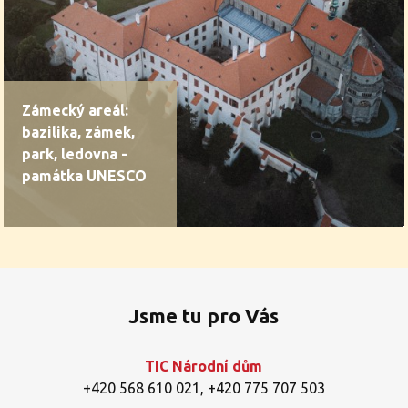
Zámecký areál:
bazilika, zámek,
park, ledovna -
památka UNESCO
Jsme tu pro Vás
TIC Národní dům
+420 568 610 021
,
+420 775 707 503