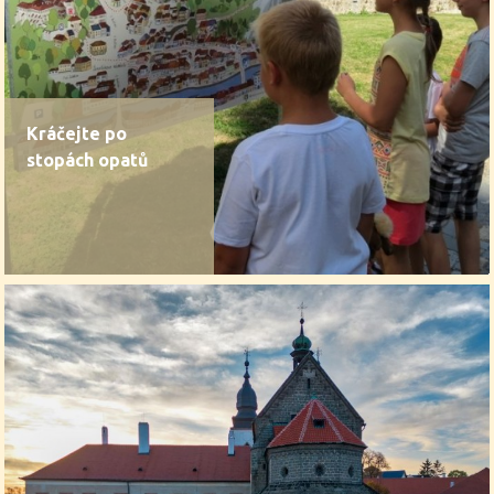
Kráčejte po
stopách opatů