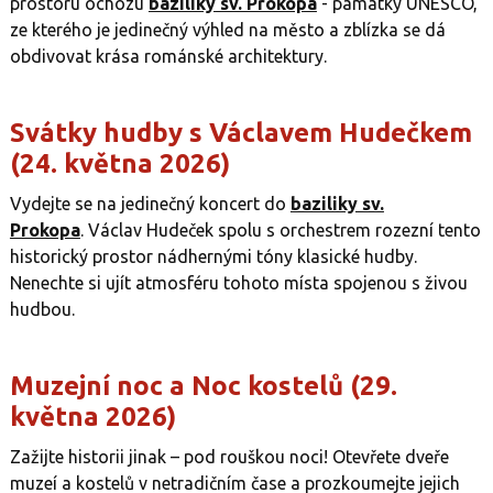
prostoru
ochozu
baziliky sv. Prokopa
- památky UNESCO,
ze kterého je jedinečný výhled na město a zblízka se dá
obdivovat krása románské architektury.
Svátky hudby s Václavem Hudečkem
(24. května 2026)
Vydejte se na jedinečný koncert do
baziliky sv.
Prokopa
. Václav Hudeček spolu s orchestrem rozezní tento
historický prostor nádhernými tóny klasické hudby.
Nenechte si ujít atmosféru tohoto místa spojenou s živou
hudbou.
Muzejní noc a Noc kostelů (29.
května 2026)
Zažijte historii jinak – pod rouškou noci! Otevřete dveře
muzeí a kostelů v netradičním čase a prozkoumejte jejich