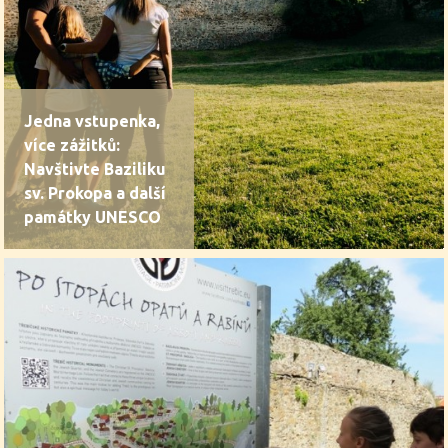
Jedna vstupenka,
více zážitků:
Navštivte Baziliku
sv. Prokopa a další
památky UNESCO