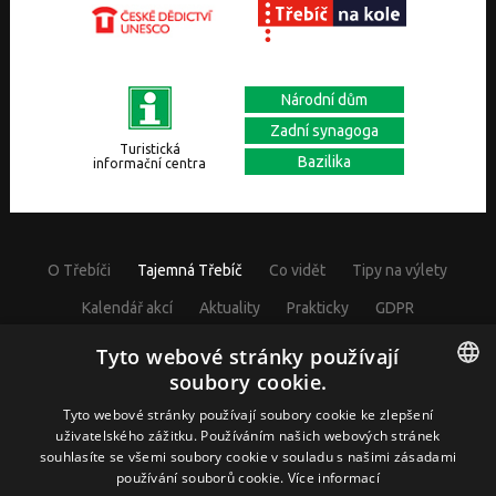
Národní dům
Zadní synagoga
Turistická
Bazilika
informační centra
O Třebíči
Tajemná Třebíč
Co vidět
Tipy na výlety
Kalendář akcí
Aktuality
Prakticky
GDPR
Cookies nastavení
Tyto webové stránky používají
soubory cookie.
CZECH
Tyto webové stránky používají soubory cookie ke zlepšení
uživatelského zážitku. Používáním našich webových stránek
© Visit Třebíč 2017
GERMAN
souhlasíte se všemi soubory cookie v souladu s našimi zásadami
Město Třebíč, Karlovo nám. 104/55, 67401 Třebíč, IČ: 00290629
používání souborů cookie.
Více informací
ENGLISH