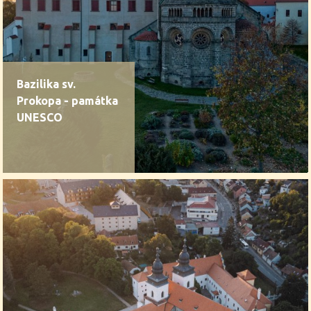
Bazilika sv.
Prokopa - památka
UNESCO