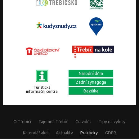
Národní dům
Zadní synagoga
Turistická
Bazilika
informační centra
O Třebíči
Tajemná Třebíč
Co vidět
Tipy na výlety
Kalendář akcí
Aktuality
Prakticky
GDPR