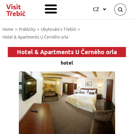
CZ
Home
>
Prakticky
>
Ubytování v Třebíči
>
Hotel & Apartments U Černého orla
Hotel & Apartments U Černého orla
hotel