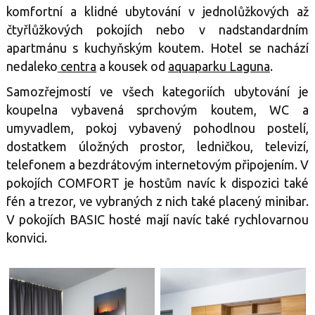
komfortní a klidné ubytování v jednolůžkových až
čtyřlůžkových pokojích nebo v nadstandardním
apartmánu s kuchyňským koutem. Hotel se nachází
nedaleko
centra
a kousek od
aquaparku Laguna
.
Samozřejmostí ve všech kategoriích ubytování je
koupelna vybavená sprchovým koutem, WC a
umyvadlem, pokoj vybavený pohodlnou postelí,
dostatkem úložných prostor, ledničkou, televizí,
telefonem a bezdrátovým internetovým připojením. V
pokojích COMFORT je hostům navíc k dispozici také
fén a trezor, ve vybraných z nich také placený minibar.
V pokojích BASIC hosté mají navíc také rychlovarnou
konvici.