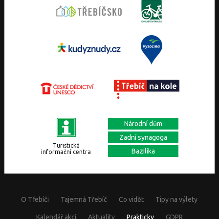
Národní dům
Zadní synagoga
Turistická
Bazilika
informační centra
O Třebíči
Tajemná Třebíč
Co vidět
Tipy na výlety
Kalendář akcí
Aktuality
Prakticky
GDPR