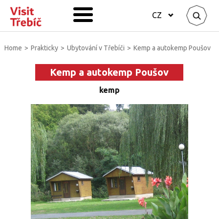
CZ
Home
>
Prakticky
>
Ubytování v Třebíči
>
Kemp a autokemp Poušov
Kemp a autokemp Poušov
kemp