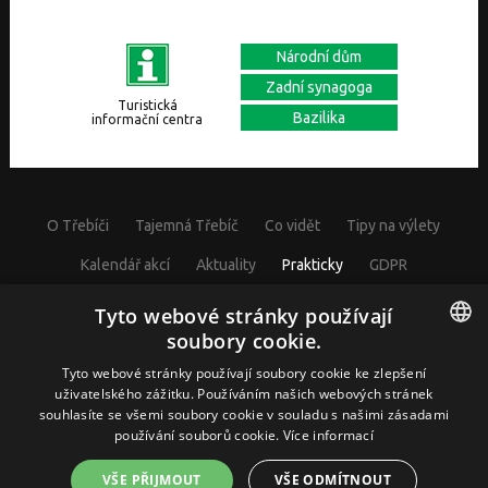
Národní dům
Zadní synagoga
Turistická
Bazilika
informační centra
O Třebíči
Tajemná Třebíč
Co vidět
Tipy na výlety
Kalendář akcí
Aktuality
Prakticky
GDPR
Cookies nastavení
Tyto webové stránky používají
soubory cookie.
CZECH
Tyto webové stránky používají soubory cookie ke zlepšení
uživatelského zážitku. Používáním našich webových stránek
© Visit Třebíč 2017
souhlasíte se všemi soubory cookie v souladu s našimi zásadami
GERMAN
Město Třebíč, Karlovo nám. 104/55, 67401 Třebíč, IČ: 00290629
používání souborů cookie.
Více informací
ENGLISH
VŠE PŘIJMOUT
VŠE ODMÍTNOUT