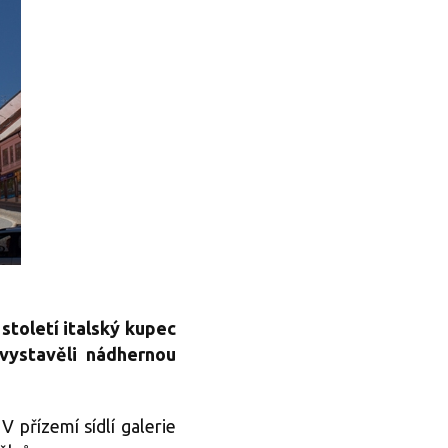
století italský kupec
i vystavěli nádhernou
 přízemí sídlí galerie