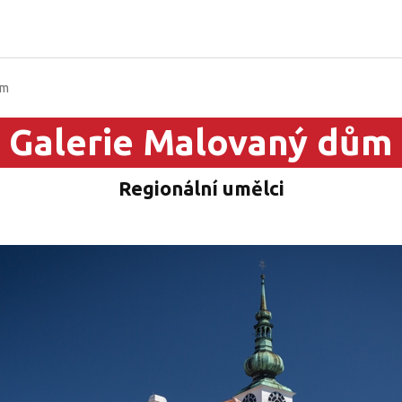
ům
Galerie Malovaný dům
Regionální umělci