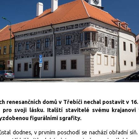
ch renesančních domů v Třebíči nechal postavit v 16. 
 pro svoji lásku. Italští stavitelé svému krajanov
zdobenou figurálními sgrafity.
tal dodnes, v prvním poschodí se nachází obřadní síň. V