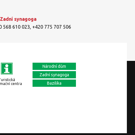
 Zadní synagoga
0 568 610 023
,
+420 775 707 506
Národní dům
Zadní synagoga
Turistická
Bazilika
rmační centra