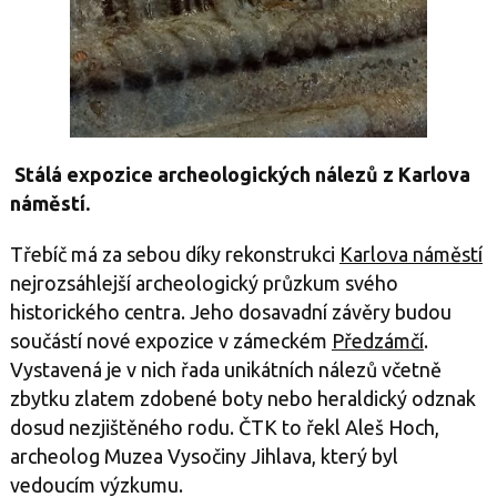
Stálá expozice archeologických nálezů z Karlova
náměstí.
Třebíč má za sebou díky rekonstrukci
Karlova náměstí
nejrozsáhlejší archeologický průzkum svého
historického centra. Jeho dosavadní závěry budou
součástí nové expozice v zámeckém
Předzámčí
.
Vystavená je v nich řada unikátních nálezů včetně
zbytku zlatem zdobené boty nebo heraldický odznak
dosud nezjištěného rodu. ČTK to řekl Aleš Hoch,
archeolog Muzea Vysočiny Jihlava, který byl
vedoucím výzkumu.