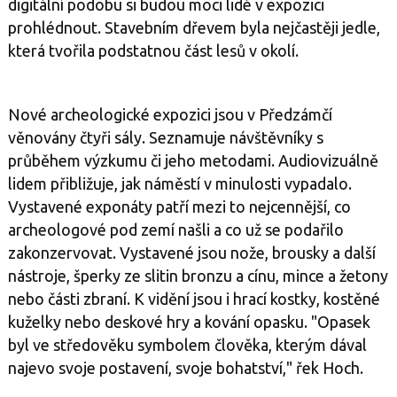
digitální podobu si budou moci lidé v expozici
prohlédnout. Stavebním dřevem byla nejčastěji jedle,
která tvořila podstatnou část lesů v okolí.
Nové archeologické expozici jsou v Předzámčí
věnovány čtyři sály. Seznamuje návštěvníky s
průběhem výzkumu či jeho metodami. Audiovizuálně
lidem přibližuje, jak náměstí v minulosti vypadalo.
Vystavené exponáty patří mezi to nejcennější, co
archeologové pod zemí našli a co už se podařilo
zakonzervovat. Vystavené jsou nože, brousky a další
nástroje, šperky ze slitin bronzu a cínu, mince a žetony
nebo části zbraní. K vidění jsou i hrací kostky, kostěné
kuželky nebo deskové hry a kování opasku. "Opasek
byl ve středověku symbolem člověka, kterým dával
najevo svoje postavení, svoje bohatství," řek Hoch.