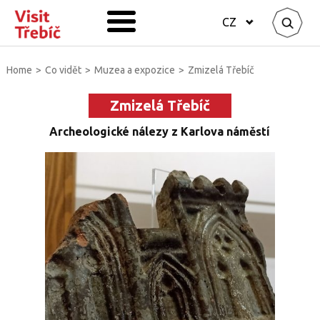
CZ
Home
>
Co vidět
>
Muzea a expozice
>
Zmizelá Třebíč
Zmizelá Třebíč
Archeologické nálezy z Karlova náměstí