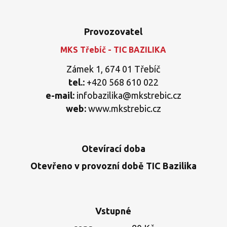
Provozovatel
MKS Třebíč - TIC BAZILIKA
Zámek 1, 674 01 Třebíč
tel.:
+420 568 610 022
e-mail:
infobazilika@mkstrebic.cz
web:
www.mkstrebic.cz
Otevírací doba
Otevřeno v provozní době TIC Bazilika
Vstupné