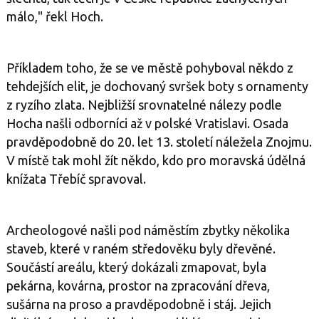
málo," řekl Hoch.
Příkladem toho, že se ve městě pohyboval někdo z
tehdejších elit, je dochovaný svršek boty s ornamenty
z ryzího zlata. Nejbližší srovnatelné nálezy podle
Hocha našli odborníci až v polské Vratislavi. Osada
pravděpodobně do 20. let 13. století náležela Znojmu.
V místě tak mohl žít někdo, kdo pro moravská údělná
knížata Třebíč spravoval.
Archeologové našli pod náměstím zbytky několika
staveb, které v raném středověku byly dřevěné.
Součástí areálu, který dokázali zmapovat, byla
pekárna, kovárna, prostor na zpracování dřeva,
sušárna na proso a pravděpodobně i stáj. Jejich