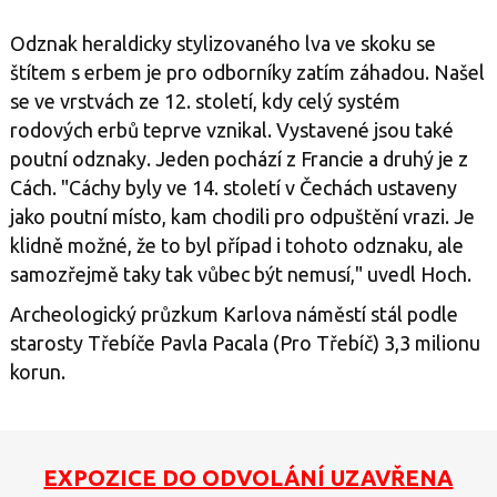
Odznak heraldicky stylizovaného lva ve skoku se
štítem s erbem je pro odborníky zatím záhadou. Našel
se ve vrstvách ze 12. století, kdy celý systém
rodových erbů teprve vznikal. Vystavené jsou také
poutní odznaky. Jeden pochází z Francie a druhý je z
Cách. "Cáchy byly ve 14. století v Čechách ustaveny
jako poutní místo, kam chodili pro odpuštění vrazi. Je
klidně možné, že to byl případ i tohoto odznaku, ale
samozřejmě taky tak vůbec být nemusí," uvedl Hoch.
Archeologický průzkum Karlova náměstí stál podle
starosty Třebíče Pavla Pacala (Pro Třebíč) 3,3 milionu
korun.
EXPOZICE DO ODVOLÁNÍ UZAVŘENA