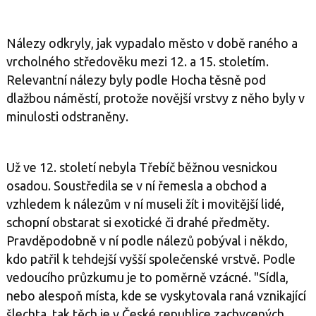
Nálezy odkryly, jak vypadalo město v době raného a
vrcholného středověku mezi 12. a 15. stoletím.
Relevantní nálezy byly podle Hocha těsně pod
dlažbou náměstí, protože novější vrstvy z něho byly v
minulosti odstraněny.
Už ve 12. století nebyla Třebíč běžnou vesnickou
osadou. Soustředila se v ní řemesla a obchod a
vzhledem k nálezům v ní museli žít i movitější lidé,
schopní obstarat si exotické či drahé předměty.
Pravděpodobně v ní podle nálezů pobýval i někdo,
kdo patřil k tehdejší vyšší společenské vrstvě. Podle
vedoucího průzkumu je to poměrně vzácné. "Sídla,
nebo alespoň místa, kde se vyskytovala raná vznikající
šlechta, tak těch je v České republice zachycených