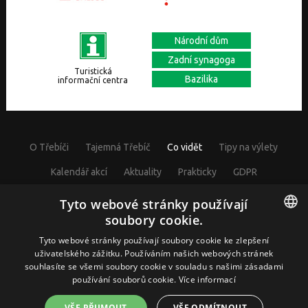
Národní dům
Zadní synagoga
Turistická
Bazilika
informační centra
O Třebíči
Tajemná Třebíč
Co vidět
Tipy na výlety
Kalendář akcí
Aktuality
Prakticky
GDPR
Cookies nastavení
Tyto webové stránky používají
soubory cookie.
CZECH
Tyto webové stránky používají soubory cookie ke zlepšení
uživatelského zážitku. Používáním našich webových stránek
© Visit Třebíč 2017
souhlasíte se všemi soubory cookie v souladu s našimi zásadami
GERMAN
Město Třebíč, Karlovo nám. 104/55, 67401 Třebíč, IČ: 00290629
používání souborů cookie.
Více informací
ENGLISH
VŠE PŘIJMOUT
VŠE ODMÍTNOUT