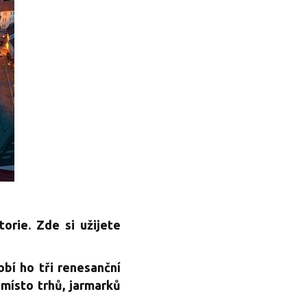
orie. Zde si užijete
obí ho tři renesanční
 místo trhů, jarmarků