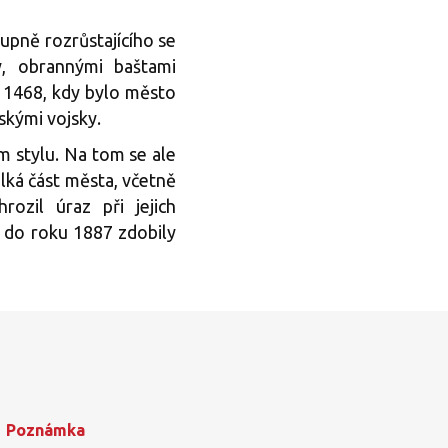
tupně rozrůstajícího se
, obrannými baštami
e 1468, kdy bylo město
skými vojsky.
m stylu. Na tom se ale
lká část města, včetně
rozil úraz při jejich
 do roku 1887 zdobily
Poznámka