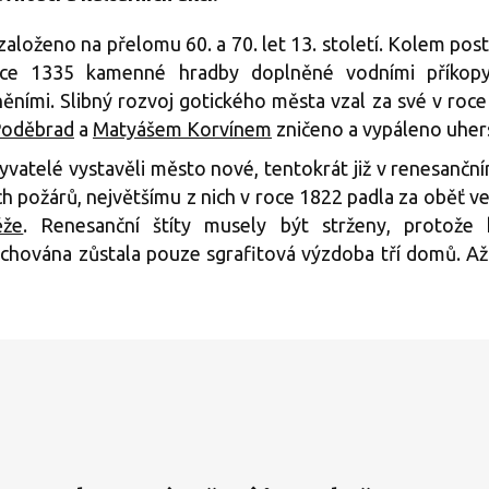
založeno na přelomu 60. a 70. let 13. století. Kolem pos
oce 1335 kamenné hradby doplněné vodními příkopy
ními. Slibný rozvoj gotického města vzal za své v roc
 Poděbrad
a
Matyášem Korvínem
zničeno a vypáleno uher
yvatelé vystavěli město nové, tentokrát již v renesanční
h požárů, největšímu z nich v roce 1822 padla za oběť ve
ěže
. Renesanční štíty musely být strženy, protože h
hována zůstala pouze sgrafitová výzdoba tří domů. Až