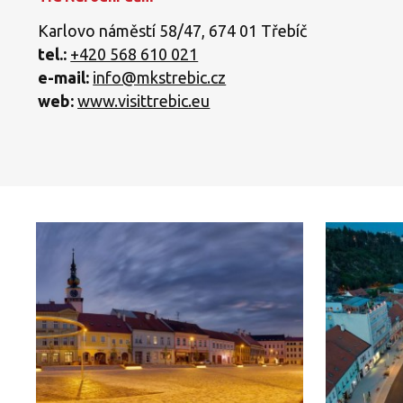
Karlovo náměstí 58/47, 674 01 Třebíč
tel.:
+420 568 610 021
e-mail:
info@mkstrebic.cz
web:
www.visittrebic.eu