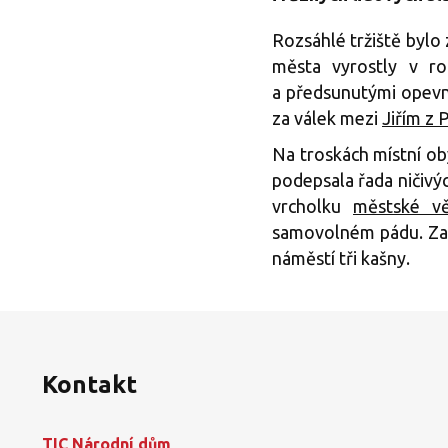
Rozsáhlé tržiště bylo 
města vyrostly v r
a předsunutými opevně
za válek mezi
Jiřím z
Na troskách místní ob
podepsala řada ničivýc
vrcholku
městské v
samovolném pádu. Zac
náměstí tři kašny.
Kontakt
TIC Národní dům