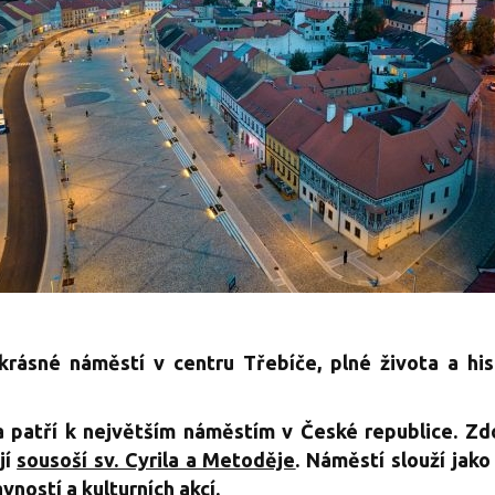
krásné náměstí v centru Třebíče, plné života a hist
a patří k největším náměstím v České republice. Zd
jí
sousoší sv. Cyrila a Metoděje
. Náměstí slouží jako
vností a kulturních akcí.