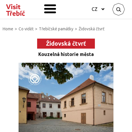
CZ
Home
>
Co vidět
>
Třebíčské památky
>
Židovská čtvrť
Židovská čtvrť
Kouzelná historie města