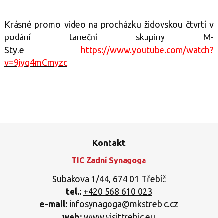
Krásné promo video na procházku židovskou čtvrtí v
podání taneční skupiny M-
Style
https://www.youtube.com/watch?
v=9jyq4mCmyzc
Kontakt
TIC Zadní Synagoga
Subakova 1/44, 674 01 Třebíč
tel.:
+420 568 610 023
e-mail:
infosynagoga@mkstrebic.cz
web:
www.visittrebic.eu