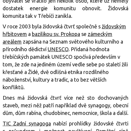
obyvatel se vrátilo jen několik osob, které už neměly
dostatek energie komunitu obnovit. Židovská
komunita tak v Třebíči zanikla.
V roce 2003 byla židovská čtvrť společně s
židovským
hřbitovem
a
bazilikou sv. Prokopa
se
zámeckým
areálem
zapsána na Seznam světového kulturního a
přírodního dědictví
UNESCO
. Přidaná hodnota
třebíčských památek UNESCO spočívá především v
tom, že zde na jediném území vedle sebe po staletí žili
křesťané a Židé, dvě odlišná etnika rozdílného
náboženství, kultury a tradic, a to bez větších
konfliktů.
Dnes má židovská čtvrť více než sto dochovaných
staveb, mezi něž patří například dvě synagogy, obecní
dům, dům rabína, chudobinec, nemocnice, škola a další.
TIC Zadní synagoga
nabízí prohlídky židovské čtvrti
s průvodcem i možnost navštívení Pamětní síně