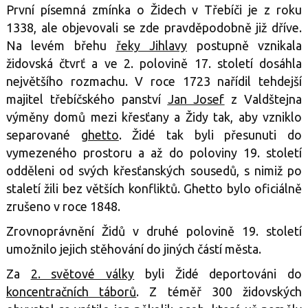
První písemná zmínka o Židech v Třebíči je z roku
1338, ale objevovali se zde pravděpodobně již dříve.
Na levém břehu
řeky Jihlavy
postupně vznikala
židovská čtvrť a ve 2. polovině 17. století dosáhla
největšího rozmachu. V roce 1723 nařídil tehdejší
majitel třebíčského panství
Jan Josef
z Valdštejna
výměny domů mezi křesťany a Židy tak, aby vzniklo
separované
ghetto
. Židé tak byli přesunuti do
vymezeného prostoru a až do poloviny 19. století
odděleni od svých křesťanských sousedů, s nimiž po
staletí žili bez větších konfliktů. Ghetto bylo oficiálně
zrušeno v roce 1848.
Zrovnoprávnění Židů v druhé polovině 19. století
umožnilo jejich stěhování do jiných částí města.
Za
2. světové války
byli Židé deportováni do
koncentračních táborů
. Z téměř 300 židovských