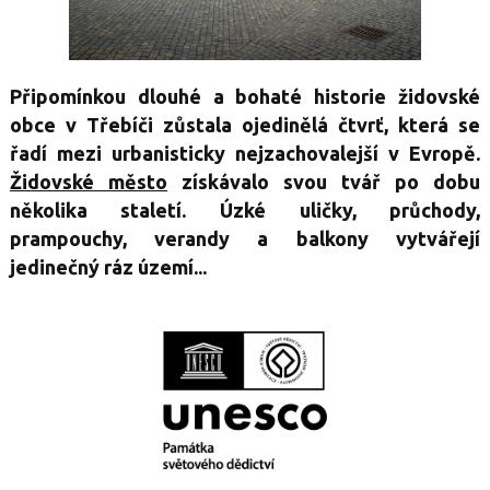
Připomínkou dlouhé a bohaté historie židovské
obce v Třebíči zůstala ojedinělá čtvrť, která se
řadí mezi urbanisticky nejzachovalejší v Evropě.
Židovské město
získávalo svou tvář po dobu
několika staletí. Úzké uličky, průchody,
prampouchy, verandy a balkony vytvářejí
jedinečný ráz území...