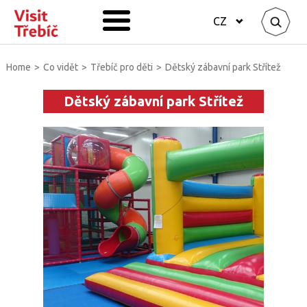
CZ
Home
>
Co vidět
>
Třebíč pro děti
>
Dětský zábavní park Střítež
Dětský zábavní park Střítež