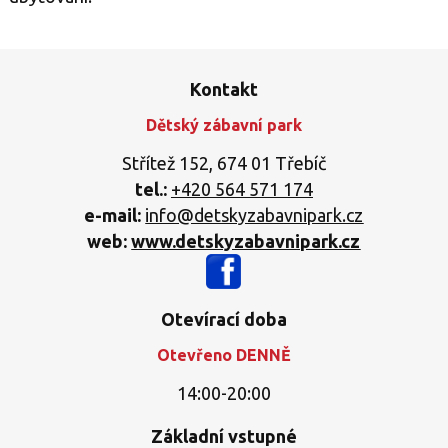
Kontakt
Dětský zábavní park
Střítež 152, 674 01 Třebíč
tel.:
+420 564 571 174
e-mail:
info@detskyzabavnipark.cz
web:
www.detskyzabavnipark.cz
Otevírací doba
Otevřeno DENNĚ
14:00-20:00
Základní vstupné