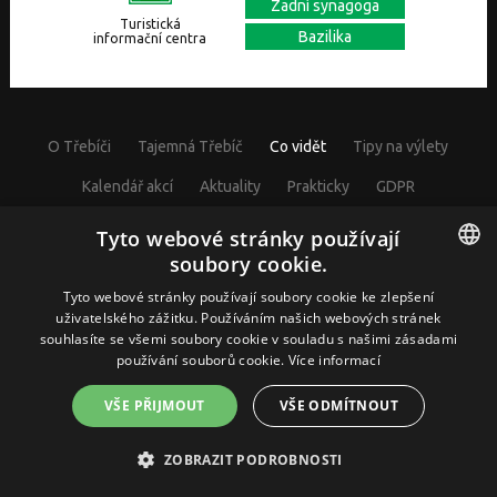
Zadní synagoga
Turistická
Bazilika
informační centra
O Třebíči
Tajemná Třebíč
Co vidět
Tipy na výlety
Kalendář akcí
Aktuality
Prakticky
GDPR
Cookies nastavení
Tyto webové stránky používají
soubory cookie.
CZECH
Tyto webové stránky používají soubory cookie ke zlepšení
uživatelského zážitku. Používáním našich webových stránek
© Visit Třebíč 2017
souhlasíte se všemi soubory cookie v souladu s našimi zásadami
GERMAN
Město Třebíč, Karlovo nám. 104/55, 67401 Třebíč, IČ: 00290629
používání souborů cookie.
Více informací
ENGLISH
VŠE PŘIJMOUT
VŠE ODMÍTNOUT
Webdesign by McRAI
ZOBRAZIT PODROBNOSTI