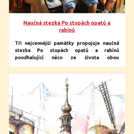
Naučná stezka Po stopách opatů a
rabínů
Tři nejcennější památky propojuje naučná
stezka Po stopách opatů a rabínů
poodhalující něco ze života obou
náboženských komunit, které po staletí
v Třebíči žily v těsném sousedství.