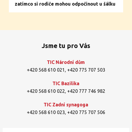
zatímco si rodiče mohou odpočinout u šálku
dobré kávy. Centrum nabízí bohaté zázemí
pro batolata, předškolní i mladší školní děti a
vytváří přátelské prostředí pro celé rodiny.
Jsme tu pro Vás
TIC Národní dům
+420 568 610 021
,
+420 775 707 503
TIC Bazilika
+420 568 610 022
,
+420 777 746 982
TIC Zadní synagoga
+420 568 610 023
,
+420 775 707 506