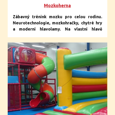
Mozkoherna
Zábavný trénink mozku pro celou rodinu.
Neurotechnologie, mozkohračky, chytré hry
a moderní hlavolamy. Na vlastní hlavě
zjistíte, že trénink mozku rozhodně není
nuda. Jediná posilovna pro mozek v České
republice.