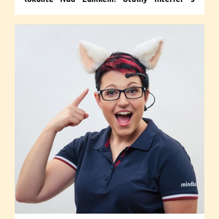
původními dřevěnými sloupy a trámy
doplňují atrakce zábavního parku.