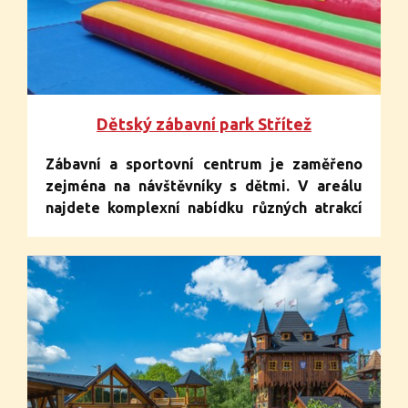
Dětský zábavní park Střítež
Zábavní a sportovní centrum je zaměřeno
zejména na návštěvníky s dětmi. V areálu
najdete komplexní nabídku různých atrakcí
pro dospělé i děti s různou mírou obtížnosti.
V areálu je řada možností, jak strávit volný
čas, načerpat sílu a energii.