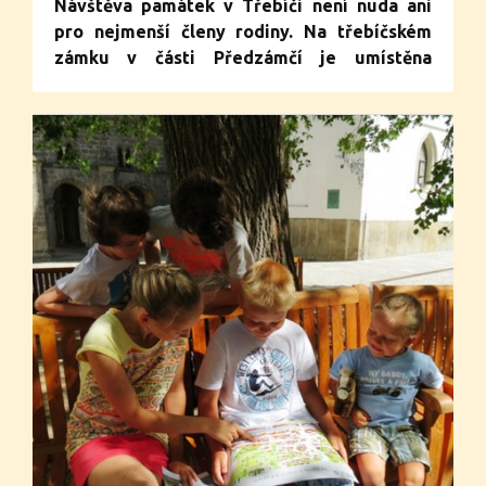
Návštěva památek v Třebíči není nuda ani
pro nejmenší členy rodiny. Na třebíčském
zámku v části Předzámčí je umístěna
interaktivní expozice Cesty časem, která je
určena přesně k tomu, co je jinde
v expozicích zakázáno.
Vstup přes
informační centrum.