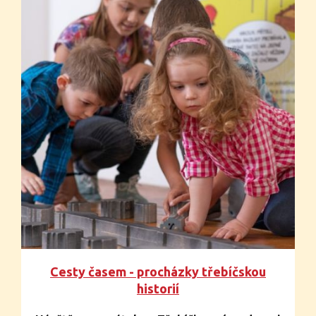
Cesty časem - procházky třebíčskou
historií