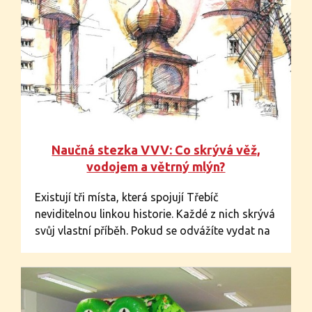
Naučná stezka VVV: Co skrývá věž,
vodojem a větrný mlýn?
Existují tři místa, která spojují Třebíč
neviditelnou linkou historie. Každé z nich skrývá
svůj vlastní příběh. Pokud se odvážíte vydat na
cestu, odhalíte tajemství, která vám zůstane v
paměti navždy. Stačí se vydat po stopách
městské věže, vodojemu Kostelíček a větrného
mlýna na Kanciborku…