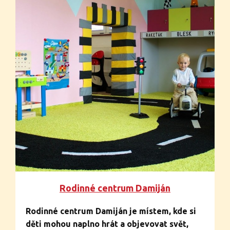
vyžití v moderním a stylovém zázemí,
přizpůsobeném pro dané cílové skupiny,
které ročně využijí tisíce návštěvníků od
těch čtyřletých až po seniory.
Rodinné centrum Damiján
Rodinné centrum Damiján je místem, kde si
děti mohou naplno hrát a objevovat svět,