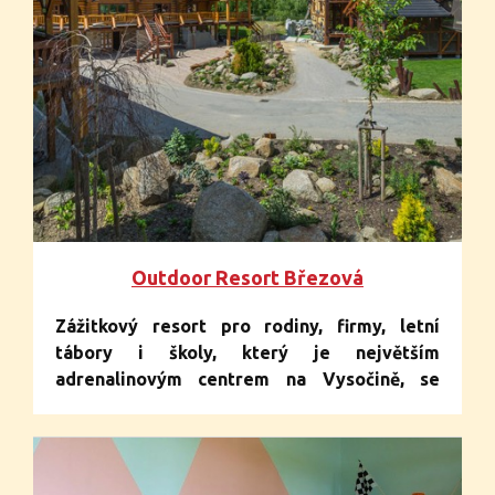
Outdoor Resort Březová
Zážitkový resort pro rodiny, firmy, letní
tábory i školy, který je největším
adrenalinovým centrem na Vysočině, se
nachází 10 km od Třebíče, v malebném
prostředí v blízkosti lesa, rybníku i luk.
Rozléhá se na 13 hektarech a díky tomuto
obrovskému prostoru nabízí maximální