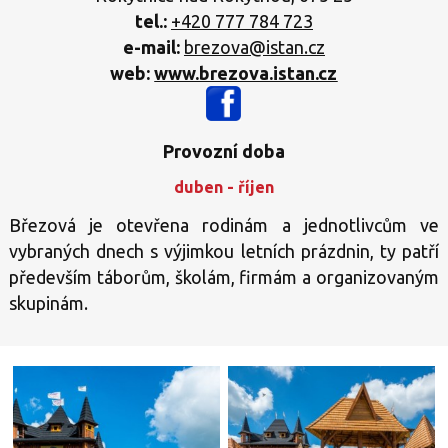
tel.:
+420 777 784 723
e-mail:
brezova@istan.cz
web:
www.brezova.istan.cz
Provozní doba
duben - říjen
Březová je otevřena rodinám a jednotlivcům ve
vybraných dnech s výjimkou letních prázdnin, ty patří
především táborům, školám, firmám a organizovaným
skupinám.