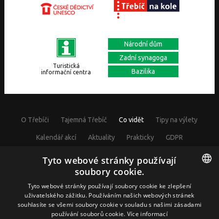
Národní dům
Zadní synagoga
Turistická
Bazilika
informační centra
O Třebíči
Tajemná Třebíč
Co vidět
Tipy na výlety
Kalendář akcí
Aktuality
Prakticky
GDPR
Cookies nastavení
Tyto webové stránky používají
soubory cookie.
CZECH
Tyto webové stránky používají soubory cookie ke zlepšení
uživatelského zážitku. Používáním našich webových stránek
© Visit Třebíč 2017
souhlasíte se všemi soubory cookie v souladu s našimi zásadami
GERMAN
Město Třebíč, Karlovo nám. 104/55, 67401 Třebíč, IČ: 00290629
používání souborů cookie.
Více informací