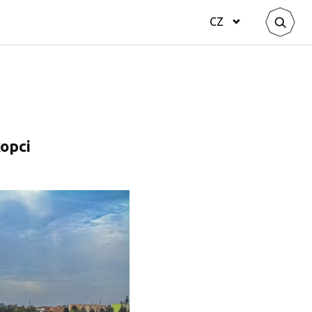
CZ
kopci