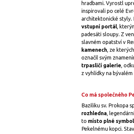
hradbami. Vyrostl upr
inspirovali po celé Ev
architektonické styly.
vstupní portál
, kter
padesáti sloupy. Z ven
slavném opatství v Re
kamenech
, ze kterýc
označil svým znamením 
trpasličí galerie
, odk
z vyhlídky na bývalém 
Co má společného Pe
Baziliku sv. Prokopa 
rozhledna
, legendárn
to
místo plné symbo
Pekelnému kopci. Stavb