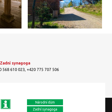
 Zadní synagoga
0 568 610 023
,
+420 775 707 506
Národní dům
Zadní synagoga