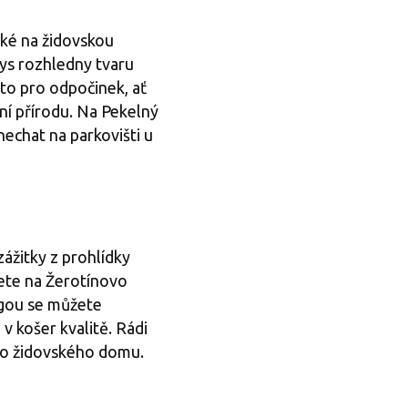
aké na židovskou
rys rozhledny tvaru
to pro odpočinek, ať
ní přírodu. Na Pekelný
echat na parkovišti u
zážitky z prohlídky
dete na Žerotínovo
ogou se můžete
 v košer kvalitě. Rádi
rého židovského domu.