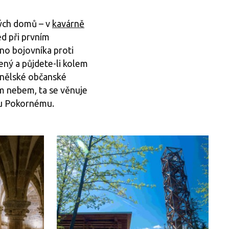
kých domů – v
kavárně
ed při prvním
no bojovníka proti
ný a půjdete-li kolem
panělské občanské
m nebem, ta se věnuje
du Pokornému.