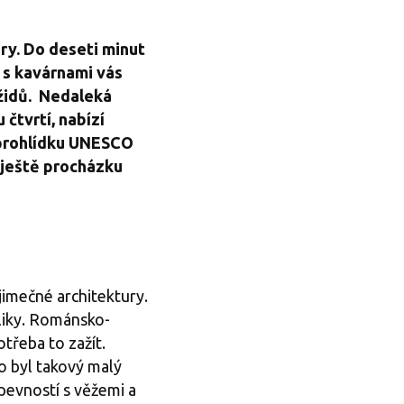
ry. Do deseti minut
 s kavárnami vás
 židů. Nedaleká
čtvrtí, nabízí
 prohlídku UNESCO
 ještě procházku
jimečné architektury.
liky. Románsko-
otřeba to zažít.
to byl takový malý
pevností s věžemi a