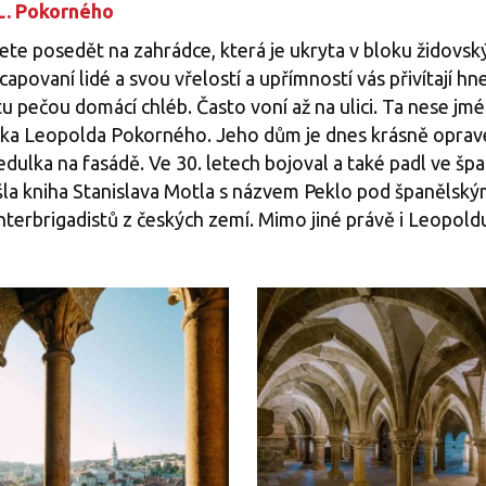
 L. Pokorného
ete posedět na zahrádce, která je ukryta v bloku židovs
apovaní lidé a svou vřelostí a upřímností vás přivítají hn
 pečou domácí chléb. Často voní až na ulici. Ta nese jmé
áka Leopolda Pokorného. Jeho dům je dnes krásně oprave
cedulka na fasádě. Ve 30. letech bojoval a také padl ve š
šla kniha Stanislava Motla s názvem Peklo pod španělský
terbrigadistů z českých zemí. Mimo jiné právě i Leopol