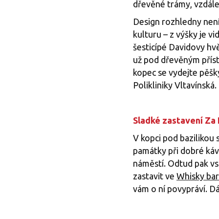
dřevěné trámy, vzdále
Design rozhledny není
kulturu – z výšky je v
šesticípé Davidovy hv
už pod dřevěným přístř
kopec se vydejte pěšk
Polikliniky Vltavínská.
Sladké zastavení Za 
V kopci pod bazilikou 
památky při dobré káv
náměstí. Odtud pak vs
zastavit ve
Whisky ba
vám o ní povypráví. Dá