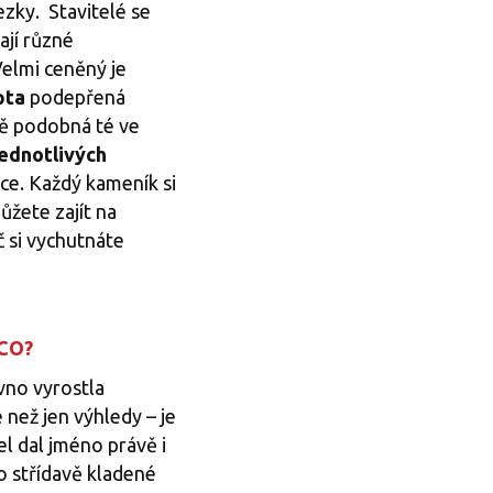
zky. Stavitelé se
ají různé
Velmi ceněný je
pta
podepřená
ně podobná té ve
jednotlivých
áce. Každý kameník si
ůžete zajít na
č si vychutnáte
SCO?
vno vyrostla
 než jen výhledy – je
el dal jméno právě i
o střídavě kladené