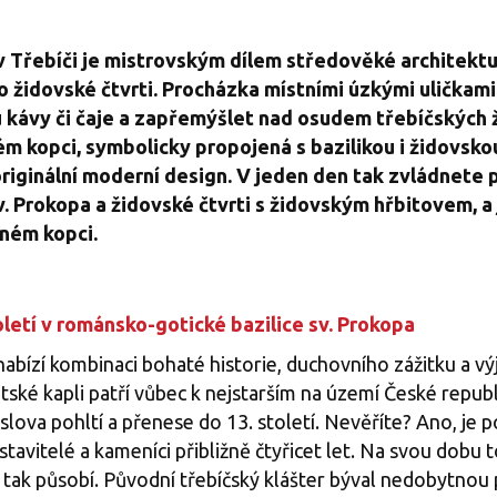
 v Třebíči je mistrovským dílem středověké architektu
o židovské čtvrti. Procházka místními úzkými uličkami
u kávy či čaje a zapřemýšlet nad osudem třebíčských
m kopci, symbolicky propojená s bazilikou i židovskou 
riginální moderní design. V jeden den tak zvládnete
v. Prokopa a židovské čtvrti s židovským hřbitovem, a
ném kopci.
oletí v románsko-gotické bazilice sv. Prokopa
abízí kombinaci bohaté historie, duchovního zážitku a vý
ské kapli patří vůbec k nejstarším na území České repub
slova pohltí a přenese do 13. století. Nevěříte? Ano, je p
 stavitelé a kameníci přibližně čtyřicet let. Na svou dobu 
 tak působí. Původní třebíčský klášter býval nedobytnou 