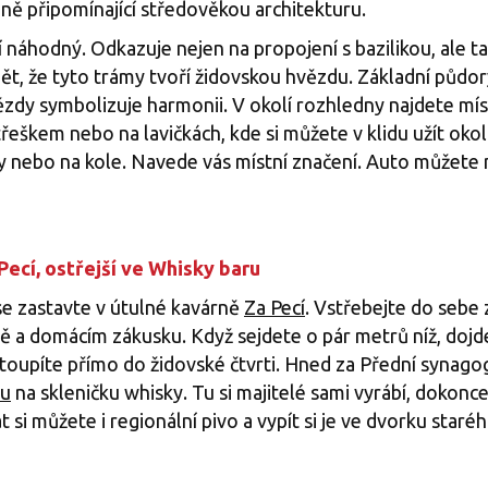
ně připomínající středověkou architekturu.
 náhodný. Odkazuje nejen na propojení s bazilikou, ale t
idět, že tyto trámy tvoří židovskou hvězdu. Základní půdo
ězdy symbolizuje harmonii. V okolí rozhledny najdete mís
eškem nebo na lavičkách, kde si můžete v klidu užít okol
y nebo na kole. Navede vás místní značení. Auto můžete n
Pecí, ostřejší ve Whisky baru
se zastavte v útulné kavárně
Za Pecí
. Vstřebejte do sebe 
ě a domácím zákusku. Když sejdete o pár metrů níž, doj
toupíte přímo do židovské čtvrti. Hned za Přední synag
ru
na skleničku whisky. Tu si majitelé sami vyrábí, dokonce
t si můžete i regionální pivo a vypít si je ve dvorku sta