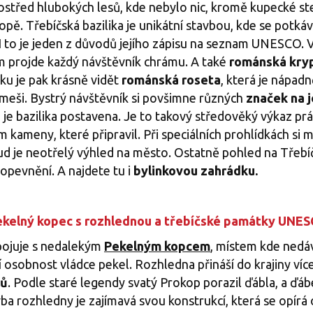
ostřed hlubokých lesů, kde nebylo nic, kromě kupecké ste
ropě. Třebíčská bazilika je unikátní stavbou, kde se potkáv
 I to je jeden z důvodů jejího zápisu na seznam UNESCO. 
ým projde každý návštěvník chrámu. A také
románská kry
ku je pak krásně vidět
románská roseta
, která je nápad
meši. Bystrý návštěvník si povšimne různých
značek na 
h je bazilika postavena. Je to takový středověký výkaz pr
kameny, které připravil. Při speciálních prohlídkách si m
ud je neotřelý výhled na město. Ostatně pohled na Třebí
opevnění. A najdete tu i
bylinkovou zahrádku.
kelný kopec s rozhlednou a třebíčské památky UNE
spojuje s nedalekým
Pekelným kopcem
, místem kde nedá
í osobnost vládce pekel. Rozhledna přináší do krajiny více
lů
. Podle staré legendy svatý Prokop porazil ďábla, a ďáb
a rozhledny je zajímavá svou konstrukcí, která se opírá 