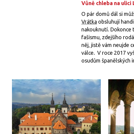
Vůně chleba na ulici
O pár domů dál si můž
Vrátka
obsluhují handic
nakouknutí. Dokonce tu
fašismu, zdejšího rod
něj, jistě vám neujde 
válce. V roce 2017 vy
osudům španělských in