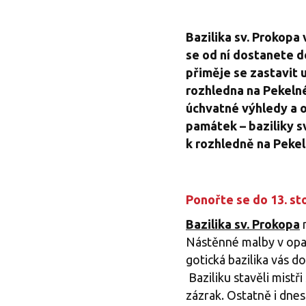
Bazilika sv. Prokopa
se od ní dostanete d
přiměje se zastavit 
rozhledna na Pekelné
úchvatné výhledy a o
památek – baziliky s
k rozhledně na Pekel
Ponořte se do 13. st
Bazilika sv. Prokopa
n
Nástěnné malby v opat
gotická bazilika vás do
Baziliku stavěli mistři
zázrak. Ostatně i dnes