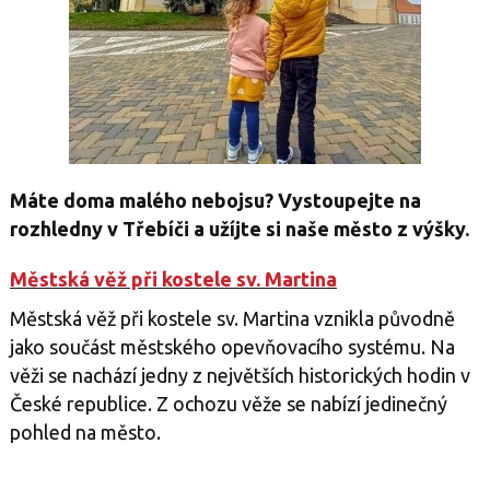
Máte doma malého nebojsu? Vystoupejte na
rozhledny v Třebíči a užíjte si naše město z výšky.
Městská věž při kostele sv. Martina
Městská věž při kostele sv. Martina vznikla původně
jako součást městského opevňovacího systému. Na
věži se nachází jedny z největších historických hodin v
České republice. Z ochozu věže se nabízí jedinečný
pohled na město.