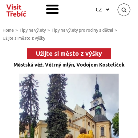
CZ
Home
>
Tipy na výlety
>
Tipy na výlety pro rodiny s dětmi
>
Užijte si město z výšky
Užijte si město z výšky
Městská věž, Větrný mlýn, Vodojem Kostelíček