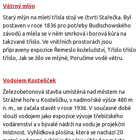
Větrný mlýn
Starý mlýn na mletí třísla stojí ve čtvrti Stařečka. Byl
postaven v roce 1836 pro potřeby Budischowského
závodů a mlela se v něm smrková i borová kůra na
takzvané tříslo. Ve vnitřních prostorách jsou
připraveny expozice Řemeslo koželužství, Tříslo tříslo
tříslo, Jak se žilo ve mlýně, Poručíme vodě větru.
Vodojem Kostelíček
Železobetonová stavba umístěná nad městem na
Strážné hoře u Kostelíčku, v nadmořské výšce 480 m
n. m., se začala stavět v roce 1936. V současné době
slouží vodojem jako expozice vývoje třebíčského
vodárenství a v bývalé nádrži na vodu je projekční
místnost. Vyhlídková plošina, která se nachází 20