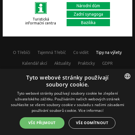
Národní dům
Zadní synagoga
Turistická
Bazilika
informační centra
O Třebíči
Tajemná Třebíč
Co vidět
Tipy na výlety
Kalendář akcí
Aktuality
Prakticky
GDPR
Cookies nastavení
Tyto webové stránky používají
soubory cookie.
CZECH
Tyto webové stránky používají soubory cookie ke zlepšení
uživatelského zážitku. Používáním našich webových stránek
© Visit Třebíč 2017
souhlasíte se všemi soubory cookie v souladu s našimi zásadami
GERMAN
Město Třebíč, Karlovo nám. 104/55, 67401 Třebíč, IČ: 00290629
používání souborů cookie.
Více informací
ENGLISH
VŠE PŘIJMOUT
VŠE ODMÍTNOUT
Webdesign by McRAI