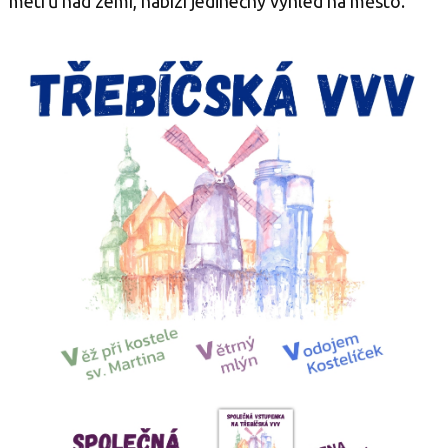
metrů nad zemí, nabízí jedinečný výhled na město.