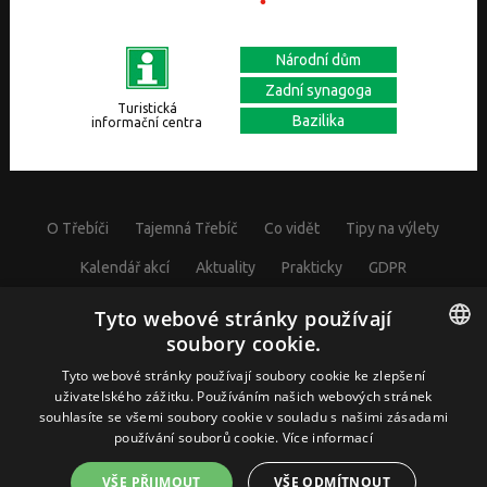
Národní dům
Zadní synagoga
Turistická
Bazilika
informační centra
O Třebíči
Tajemná Třebíč
Co vidět
Tipy na výlety
Kalendář akcí
Aktuality
Prakticky
GDPR
Cookies nastavení
Tyto webové stránky používají
soubory cookie.
CZECH
Tyto webové stránky používají soubory cookie ke zlepšení
uživatelského zážitku. Používáním našich webových stránek
© Visit Třebíč 2017
souhlasíte se všemi soubory cookie v souladu s našimi zásadami
GERMAN
Město Třebíč, Karlovo nám. 104/55, 67401 Třebíč, IČ: 00290629
používání souborů cookie.
Více informací
ENGLISH
VŠE PŘIJMOUT
VŠE ODMÍTNOUT