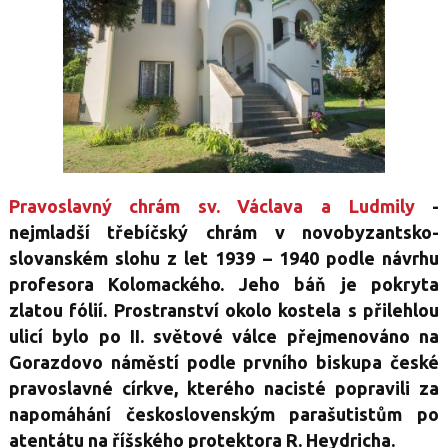
Pravoslavný chrám sv. Václava a Ludmily
-
nejmladší třebíčský chrám v novobyzantsko-
slovanském slohu z let 1939 – 1940 podle návrhu
profesora Kolomackého. Jeho báň je pokryta
zlatou fólií. Prostranství okolo kostela s přilehlou
ulicí bylo po II. světové válce přejmenováno na
Gorazdovo náměstí podle prvního biskupa české
pravoslavné církve, kterého nacisté popravili za
napomáhání československým parašutistům po
atentátu na říšského protektora R. Heydricha.