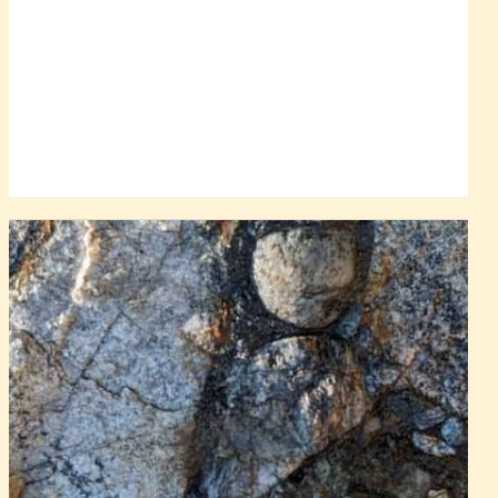
(vznikla činností organismů). Vyvinula se obvykle v
mělkých, prosvětlených a teplých vodách. Nejstarší takové
vápence známe tedy až z dob, kdy si organismy mohly
budovat pevné vápnité schránky. Původně šlo o řasy,
později o jiné organismy. Těmi důležitými byli v mladších
obdobích (a i dnes jsou) koráli. Vznik vápenců také
odčerpával oxid uhličitý z původní atmosféry Země a
vázal jej na miliony let, tedy zásadně ovlivnil
koloběh
uhlíku
(viz též mramor). Vápenité schránky uhynulých
organismů se hromadily někdy až ve stametrových
mocnostech, byly zpevněny tlakem, převážně
rekrystalizovaly a někdy reagovaly s hořčíkem z mořské
vody (dolomitizované vápence). Přesto běžné vápence
poskytují hojné zkameněliny (fosílie), z nichž můžeme
usuzovat nejen na podmínky jejich života (teplota a složení
vody, vývoj života), klimatické změny na Zemi, ale i např.
na délku dne a noci).
Vystaveny jsou dva vápence. Ten devonský je z konce