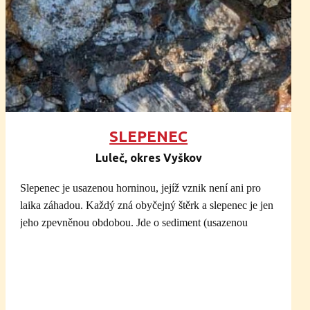
starších prvohor. Pochází ze známé oblasti východně od
Brna, pro kterou se vžil název Moravský kras
(jihoslovanský název kras označuje vápencová území s
jeskyněmi a propastmi). Zdejší vápence byly součástí
velmi rozsáhlé platformy v oceánu, který lemoval ze
severu jeden z tehdejších kontinentů v místech jižně od
dnešního rovníku. Sedimentace pokračovala až do
nejspodnějšího karbonu, kdy ji ukončil přínos písčitého
SLEPENEC
materiálu ze zdvíhajícího se variského pohoří.
Hledejte na kameni toto místo:
Luleč, okres Vyškov
Jedná se o mikroreliéf, drobné krasové jevy na
Slepenec je usazenou horninou, jejíž vznik není ani pro
povrchu vápenců. Tento jev se nazývá krasovění. Kalcit
laika záhadou. Každý zná obyčejný štěrk a slepenec je jen
se rozpouští ve vodě (vznikají škrapy a jeskyňky) a
jeho zpevněnou obdobou. Jde o sediment (usazenou
následně se usazuje na povrchu (ve formě sintrových
horninu), složený z úlomků různých hornin a minerálů,
povlaků či krápníků). Ve větším měřítku pak stejný
které byly následnými procesy (tzv. diagenezí) zpevněny
způsobem vzniká kras.
za účasti jemněji zrnitého pojiva (tmele). Jedinou
podmínkou pro klasifikaci slepence je, že většina úlomků
musí být zaoblena a mít
velikost nad 2 milimetry
.