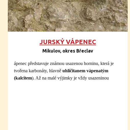
jih a jihovýchod od , byly zdvihy na zlomech a
hlavně ukončení mořské záplavy. Po
pádu asteroidu na konci druhohor, který ovlivnil
klima celé planety a znamenal konec dinosaurů,
nemáme dochované na našem území žádné stopy.
Ve starších třetihorách (paleogénu), představujících
JURSKÝ VÁPENEC
věk savců, byla západní Morava souší, kde
Mikulov, okres Břeclav
probíhalo silné zvětrávání hornin v teplém a vlhkém
tropickém klimatu. Mladší třetihory (neogén) lze
ápenec představuje známou usazenou horninu, která je
charakterizovat několika mořskými záplavami,
tvořena karbonáty, hlavně
uhličitanem vápenatým
největší v období asi před 25 milióny let. Byly reakcí
(kalcitem
). Až na malé výjimky je vždy usazeninou
na vrásnící se oblast Karpat. V té době tu byly
mořského původu
, v geologické minulosti (ale i dnes)
teploty daleko vyšší než dnes, jak dokazují zbytky
velmi významnou. Jde o horninu organogenního původu
zkamenělin v reliktech mořských usazenin (nejblíže
(vznikla činností organismů). Vyvinula se obvykle v
u Kralic a Hostimi). Nedlouho po ústupu moře
mělkých, prosvětlených a teplých vodách. Nejstarší takové
dopadl na zarovnaný povrch Vysočiny s jezery a
vápence známe tedy až z dob, kdy si organismy mohly
říčkami „déšť tektitů“, známých jako vltavíny. Jejich
budovat pevné vápnité schránky. Původně šlo o řasy,
vznik souvisí s dopadem asteroidu do západní
později o jiné organismy. Těmi důležitými byli v mladších