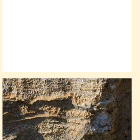
jeho složení složitý hlinitokřemičitan sodíku, hořčíku a
železa ze skupiny amfibolů a dále vápenatý živec. Tu a
tam se vyskytují zrna granátu, někdy i jiné složky.
Amfibolity vznikly silnou přeměnou z různých druhů
bazaltů (čedičů
). Ty se mohly lišit podle svého původu
svojí stavbou a proto jejich přeměnou vznikly taky
vzhledově různé amfibolity. Jiné amfibolity vznikly z
čedičových žil, jiné z výlevů láv a další ze sopečných
usazenin. V každém případě nám výskyty amfibolitů
ukazují na blízkou sopečnou činnost v geologické
minulosti, i když po vlastních vulkánech již není nikde ani
stopy.
Jak je vidět na vystaveném kameni z Vícenic nedaleko
Náměště nad Oslavou, celkově tmavý amfibolit někdy
může obsahovat i zrnitý bělavý živec i žilky křemene.
Hledejte na kameni toto místo
:
Amfibolit je na tomto vzorku tvořen výhradně černým
amfibolem, je protkán žilkami živce, ale na pár místech