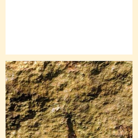
Během geologických procesů se tyto horniny mohou
sv. Prokopa v Třebíči.
dostat do hloubky, do úrovně vysokých teplot a tlaků a
Hledejte na kameni toto místo:
překrystalizují v mramory (
krystalické vápence a
Jde o tzv. srdce kamene, podobně jako u granitu je to
krystalické dolomity
). Někdy jsou usazeniny přeměněny
uzavřenina, zbytek zemského pláště, směs především
na kontaktu s magmatem, ze kterého mohou do tvořícího
amfibolů a biotitu (tmavé slídy).
se mramoru vstupovat nové prvky, jako např. fluor, rudní
složky (železo, měď, wolfram, aj.). Karbonáty reagují s
příměsí a vznikají nové minerály.
Tak například dolomit reaguje s křemenem na diopsid,
přičemž se uvolňuje oxid uhličitý, podobně kalcit na
wollastonit. Tyto reakce jsou (mimo reakce v biosféře)
zásadní pro obsah CO2 v atmosféře.
Velké horotvorné pohyby mívají proto souvislost s
oteplením atmosféry a nárůstem zelené hmoty na Zemi.
Jinými reakcemi vznikají v mramorech také hojně další
minerály, jako hořečnaté slídy, amfiboly a desítky dalších.
Ukázka mramoru ze Zblovic (u Bítova) představuje
regionálně přeměněný dolomiticko-kalcitický mramor