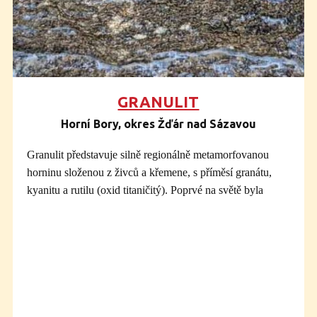
křídového stáří a mořského původu. Takové pískovce
vytvářejí i známá
skalní města
. Tvoří např. Prachovské a
Adršpašské skály nebo nám bližší Toulovcovy maštale u
Litomyšle. Využívají se také na kamenické výrobky, u nás
už od středověku (kamenické prvky, v sochařství…).
Hledejte na kameni toto místo:
GRANULIT
Pískovec je propustná hornina. To dokazuje třeba
Horní Bory, okres Žďár nad Sázavou
tento obrázek, na kterém vidíte místo, kde se při
průniku vody blokem pískovce vysrážely
Granulit představuje silně regionálně metamorfovanou
železité sloučeniny.
horninu složenou z živců a křemene, s příměsí granátu,
kyanitu a rutilu (oxid titaničitý). Poprvé na světě byla
popsána jako tzv.
náměšťský kámen
z blízkosti zříc.
hradu Lamberka na Oslavě u Náměště už v roce 1754.
Používal se také název „bělokámen“, protože čistý granulit
je cukrovitého vzhledu a bílé barvy. Výchozí horninou pro
vznik granulitu byly taveniny žulového složení při hranici
zemské kůry a pláště, tedy v hloubkách přes 50 kilometrů.
Překrystalizovaly za značně vysokých teplot (až přes 800