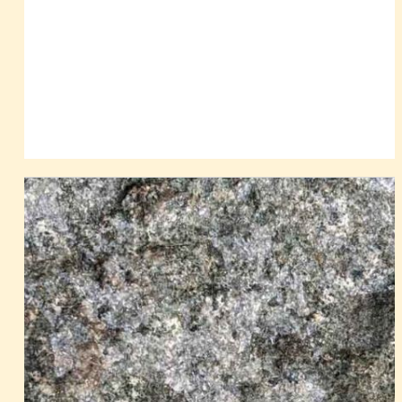
železnohorského plutonu
a hlavně západní část
přeměněné mořské usazeniny a některé výlevné
brněnského plutonu.
horniny (diabasy). Ty byly později místy pokryty
Vystavený granodiorit z kopce Leskoun u Olbramovic je
úlomkovitými červenými pískovci (tzv. formace Old
součástí složitého a rozsáhlého tělesa tzv.
brněnského
Red). Nejvýznamnější událostí však byla zejména
plutonu
. Ten vznikl na konci proterozoika (kadomská
výrazná mořská záplava v devonu, v době, z níž už
orogeneze), éry předcházející prvohory a je složen z
známe řadu zkamenělin (např. známí trilobiti,
různých druhů vyvřelin, od granodioritů a k dioritům. Je
ramenonožci, předchůdci korálů), které mnoho
rozdělen na západní (dyjsko-ivančickou) a východní
vypovídají o rozvinutém životě a podmínkách jeho
(slavkovskou) část, které vznikly v různých geologických
existence. V historii Země se také poprvé dostává
podmínkách a zahrnuje i tzv. metabazitovou zónu s diority
život z vody na souš. Objevují se např. první lesy.
a diabasy, která představuje relikt oceánské zemské k
ůry.
Nám nejblíže se devonské vápence zachovaly v
Hledejte na kameni toto místo:
Moravském krasu u Brna, známém svými
Na fotografii je malý zlom, v tomto místě hornina
jeskyněmi a propastí Macocha. Na konci devonu a
praskala a v puklině vykrystalizovaly různé minerály,
hlavně v období
.
tady převažuje tmavě zelený chlorit
následujícího spodního karbonu do vývoje západní
Moravy a širokého okolí zasáhly děje, řízené silami
z hlubokých úrovní Země. Horotvorné
pohyby vyvolané srážkou dvou kontinentů, jižní