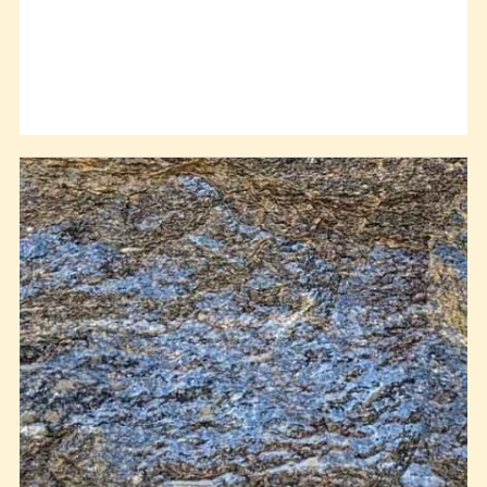
je známe např. z rozsáhlé české křídové pánve, hojné jsou
v moravské části Karpat. Červenohnědé sladkovodní
pískovce se vyskytují např. v Boskovické brázdě. Některé
mají vyšší obsah draselného živce a nazývají se pak
arkózy
(Oslavany). V jemnozrnných, často vápnitých
pískovcích, které přecházejí (podle velikosti zrn) do
prachovců a jílovců, se za příznivých podmínek mohou
zachovat zkameněliny živočichů a rostlin. Co do druhů
minerálů a hornin, je pískovec značně vytříděný, což je
obvykle způsobeno faktem, že ostatní minerály (a úlomky
hornin) byly při zvětrávání zcela rozloženy až rozpuštěny.
Zrna křemene jsou stmelena vysráženým uhličitanem
(kalcitem) nebo oxidem křemičitým (původně opálem).
Časté jsou žlutavé až rezavé, zbarvené všudypřítomnými
oxidy a hydroxidy železa
, které pocházejí z rozkladu
tmavých železnatých minerálů.
Vystavený pískovec je zcela typický právě pro pískovce