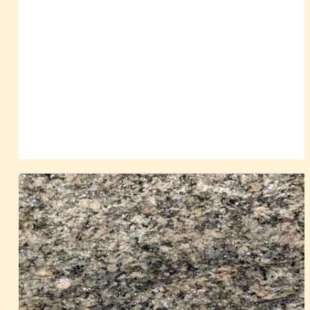
Krajina kolem nás je výsledkem dynamických
geologických dějů, které probíhají na naší planetě
od jejího vzniku před asi 4,7 miliardami let. Na její
tvářnosti se podílejí jak vnitřní geologické procesy
v zemské kůře a svrchním plášti Země (pohyb
zemských desek, horotvorné pohyby, vznik a pohyb
magmatu), tak i účinky vnějších geologických
činitelů, které můžeme pozorovat na jejím povrchu
(např. účinky vody, větru a ledu). Poslední 2-3
miliardy let rostl postupně vliv biosféry, poslední
desetitisíce let pak významně ovlivňuje naši planetu
člověk.
Dnešní Českomoravská vrchovina představuje z
geologického hlediska pestrou mozaiku hornin a
geologických jednotek, které byly původně od sebe
daleko vzdáleny. Některé části náležely zemským
deskám, původně ležících na severním okraji
dnešní Afriky, jiné k podloží dávno zaniklých
oceánů na severu, sopečných oblastem i horským