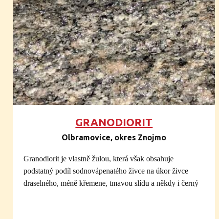
hřbetům. Nejstarší horniny této oblasti byly často
silně přeměněny a několikrát zvrásněny. Obsahují
vzácně minerál zirkon se stářím až 2 miliardy let, v
oblasti nejstarší minerál. Základ zdejší oblasti
proto označujeme jako tzv. krystalinikum. Tvoří jej
převážně přeměněné (metamorfované) horniny,
zejména ruly a migmatity. Ty místy obsahují vložky
kvarcitů, amfibolitů, mramorů, ortorul, granulitů a
serpentinitů (hadců). Východní část tvoří slaběji
přeměněné krystalické břidlice, jako svory, fylity,
GRANODIORIT
mramory s grafitem (tuhou). V několika
geologických obdobích byly metamorfované
Olbramovice, okres Znojmo
horniny proniknuty hlubinnými vyvřelinami. Ty
starší, předprvohorní, zastupují granodiority a
Granodiorit je vlastně žulou, která však obsahuje
diority brněnského a dyjského plutonu. Některé
podstatný podíl sodnovápenatého živce na úkor živce
vyvřeliny překrystalizovaly v tzv. ortoruly, z níž
draselného, méně křemene, tmavou slídu a někdy i černý
vyniká stářím bítešská ortorula.
sloupečkovitý amfibol. Ubýváním draselného živce a
Nejvíce geologických informací o naší oblasti
křemene přechází až do dioritu. Tvoří část
pochází z prvohor. Starší prvohory reprezentují