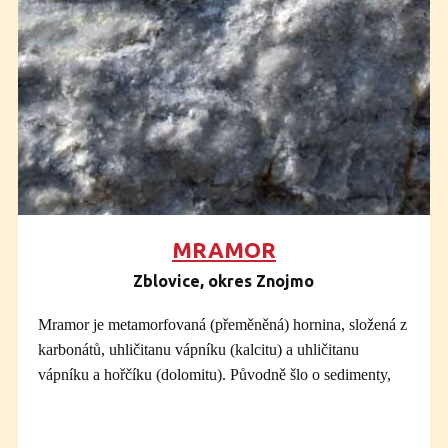
masivů Knížecího stolce na Šumavě a Čertova břemene ve
středních Čechách, u Tábora a Písku. Magma durbachitů
pochází z hlubokých částí kůry, kde se smísilo s
taveninami zemského pláště; proto ono zvláštní chemické
složení.
Zvětralé zaoblené balvany žulosyenitu
pokrývají celou
severní část třebíčského plutonu a spoluvytvářejí zdejší
malebnou krajinu. „Syenitové skály“ jsou také známou
rezervací u Pocoucova.
Oba vystavené vzorky durbachitu pochází z Kamenné u
MRAMOR
Tasova, jejíž okolí proslulo balvanitými ostrůvky,
Zblovice, okres Znojmo
zkrášlující tuto část přírodního parku Třebíčsko.
V lomovém kameni můžete vidět otvory po těžbě,
Mramor je metamorfovaná (přeměněná) hornina, složená z
respektive lámání kamene. Druhý vzorek pochází
karbonátů, uhličitanu vápníku (kalcitu) a uhličitanu
z povrchu a ukazuje právě charakteristický způsob
vápníku a hořčíku (dolomitu). Původně šlo o sedimenty,
zvětrávání, při kterém vznikají doslova kamenné koule.
vzniklé z vápenitých schránek mořských organismů, ke
Durbachity byly využívány při kamenických i stavebních
kterým byl přimísen jílovitý a písčitý materiál.
pracích; je z nich postavena i románsko-gotická bazilika