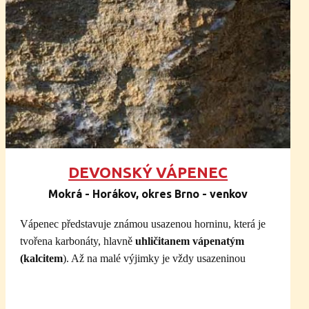
najdete i křemen. Ten největší jsme vám vyfotili.
DEVONSKÝ VÁPENEC
Mokrá - Horákov, okres Brno - venkov
Vápenec představuje známou usazenou horninu, která je
tvořena karbonáty, hlavně
uhličitanem vápenatým
(kalcitem
). Až na malé výjimky je vždy usazeninou
mořského původu
, v geologické minulosti (ale i dnes)
velmi významnou. Jde o horninu organogenního původu